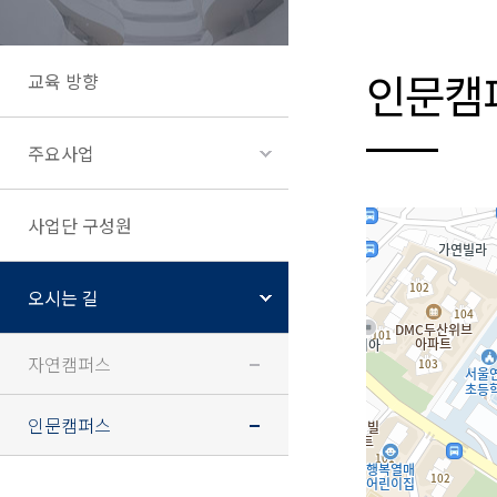
인문캠
교육 방향
주요사업
사업단 구성원
오시는 길
자연캠퍼스
인문캠퍼스